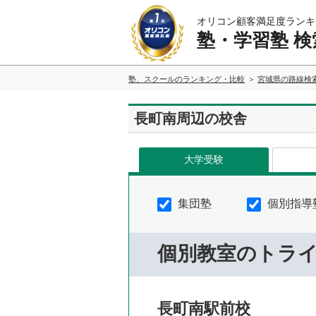
オリコン顧客満足度ランキ
塾・学習塾 検
塾、スクールのランキング・比較
宮城県の路線検
長町南周辺の校舎
大学受験
集団塾
個別指導
個別教室のトラ
長町南駅前校