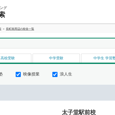
ング
索
索
長町南周辺の校舎一覧
高校受験
中学受験
中学生 学習
塾
映像授業
浪人生
イ
太子堂駅前校