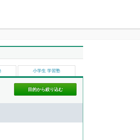
塾
小学生 学習塾