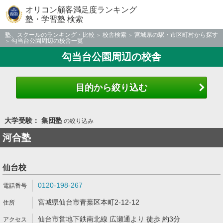
オリコン顧客満足度ランキング
塾・学習塾 検索
塾、スクールのランキング・比較
校舎検索
宮城県の駅・市区町村から探す
勾当台公園周辺の校舎一覧
勾当台公園周辺の校舎
目的から絞り込む
大学受験： 集団塾
の絞り込み
河合塾
仙台校
0120-198-267
宮城県仙台市青葉区本町2-12-12
仙台市営地下鉄南北線 広瀬通より 徒歩 約3分