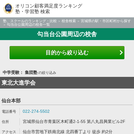
オリコン顧客満足度ランキング
塾・学習塾 検索
塾、スクールのランキング・比較
校舎検索
宮城県の駅・市区町村から探す
勾当台公園周辺の校舎一覧
勾当台公園周辺の校舎
目的から絞り込む
中学受験： 集団塾
の絞り込み
東北大進学会
仙台本部
022-274-5502
宮城県仙台市青葉区木町通2-1-55 第八丸昌興業ビル2F
仙台市営地下鉄南北線 北四番丁より 徒歩 約2分