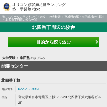
オリコン顧客満足度ランキング
塾・学習塾 検索
塾、スクールのランキング・比較
校舎検索
宮城県の駅・市区町村から探す
北四番丁周辺の校舎一覧
北四番丁周辺の校舎
目的から絞り込む
大学受験： 集団塾
の絞り込み
能開センター
北四番丁校
022-217-9951
宮城県仙台市青葉区上杉1-17-20 北四番丁第六銅谷ビル
3F