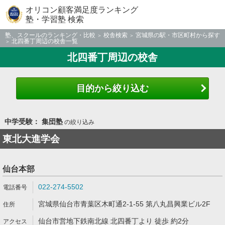
オリコン顧客満足度ランキング
塾・学習塾 検索
塾、スクールのランキング・比較
校舎検索
宮城県の駅・市区町村から探す
北四番丁周辺の校舎一覧
北四番丁周辺の校舎
目的から絞り込む
中学受験： 集団塾
の絞り込み
東北大進学会
仙台本部
022-274-5502
宮城県仙台市青葉区木町通2-1-55 第八丸昌興業ビル2F
仙台市営地下鉄南北線 北四番丁より 徒歩 約2分