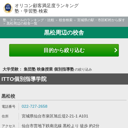
オリコン顧客満足度ランキング
塾・学習塾 検索
塾、スクールのランキング・比較
校舎検索
宮城県の駅・市区町村から探す
黒松周辺の校舎一覧
黒松周辺の校舎
目的から絞り込む
大学受験： 集団塾 映像授業 個別指導塾
の絞り込み
ITTO個別指導学院
黒松校
022-727-2658
宮城県仙台市泉区旭丘堤2-21-1 A101
仙台市営地下鉄南北線 黒松より 徒歩 約2分