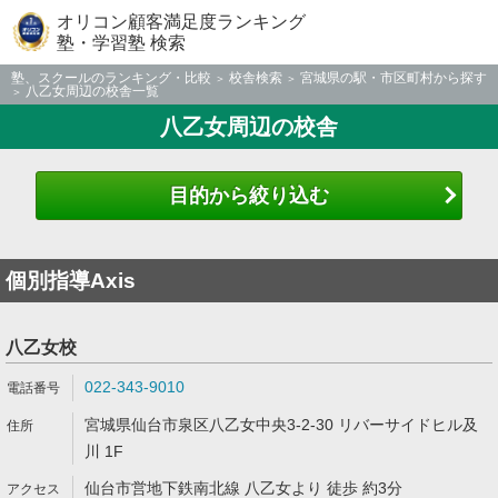
オリコン顧客満足度ランキング
塾・学習塾 検索
塾、スクールのランキング・比較
校舎検索
宮城県の駅・市区町村から探す
八乙女周辺の校舎一覧
八乙女周辺の校舎
目的から絞り込む
個別指導Axis
八乙女校
022-343-9010
宮城県仙台市泉区八乙女中央3-2-30 リバーサイドヒル及
川 1F
仙台市営地下鉄南北線 八乙女より 徒歩 約3分