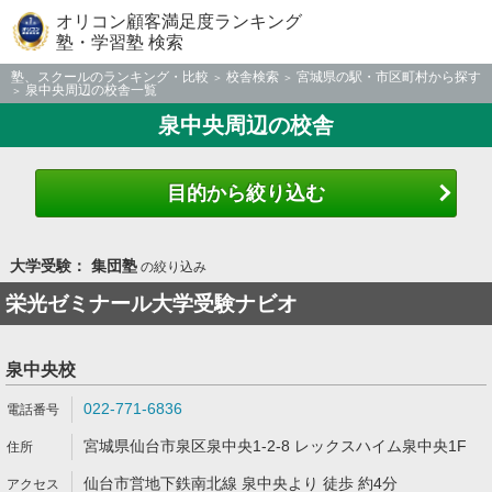
オリコン顧客満足度ランキング
塾・学習塾 検索
塾、スクールのランキング・比較
校舎検索
宮城県の駅・市区町村から探す
泉中央周辺の校舎一覧
泉中央周辺の校舎
目的から絞り込む
大学受験： 集団塾
の絞り込み
栄光ゼミナール大学受験ナビオ
泉中央校
022-771-6836
宮城県仙台市泉区泉中央1-2-8 レックスハイム泉中央1F
仙台市営地下鉄南北線 泉中央より 徒歩 約4分