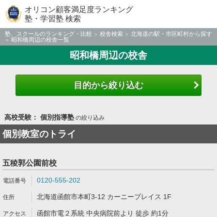
オリコン顧客満足度ランキング
塾・学習塾 検索
塾、スクールのランキング・比較
校舎検索
北海道の駅・市区町村から探す
昭和橋周辺の校舎一覧
昭和橋周辺の校舎
目的から絞り込む
高校受験： 個別指導塾
の絞り込み
個別教室のトライ
五稜郭公園前校
0120-555-202
北海道函館市本町3-12 カーニープレイス 1F
函館市電２系統 中央病院前より 徒歩 約1分