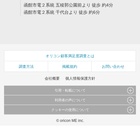
函館市電２系統 五稜郭公園前より 徒歩 約4分
函館市電２系統 千代台より 徒歩 約6分
オリコン顧客満足度調査とは
調査方法
掲載規約
お問い合わせ
会社概要
個人情報保護方針
引用・転載について
利用者の声について
当サイトで公開されている情報（文字、写真、イラスト、画像データ等）及びこれらの配
置・編集および構造などについての著作権は株式会社oricon MEに帰属しております。
クッキーの使用について
当サイトに掲載している内容はすべてサービスの利用者が提出された見解・感想です。
これらの情報を権利者の許可なく無断転載・複製などの二次利用を行うことは固く禁じて
弊社が内容について正確性を含め一切保証するものではありません。
おります。
© oricon ME inc.
このサイトでは Cookie を使用して、ユーザーに合わせたコンテンツや広告の表示、ソー
弊社の見解・ 意見ではないことをご理解いただいた上でご覧ください。
シャル メディア機能の提供、広告の表示回数やクリック数の測定を行っています。
また、ユーザーによるサイトの利用状況についても情報を収集し、ソーシャル メディア
や広告配信、データ解析の各パートナーに提供しています。