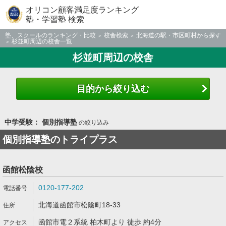
オリコン顧客満足度ランキング
塾・学習塾 検索
塾、スクールのランキング・比較
校舎検索
北海道の駅・市区町村から探す
杉並町周辺の校舎一覧
杉並町周辺の校舎
目的から絞り込む
中学受験： 個別指導塾
の絞り込み
個別指導塾のトライプラス
函館松陰校
0120-177-202
北海道函館市松陰町18-33
函館市電２系統 柏木町より 徒歩 約4分