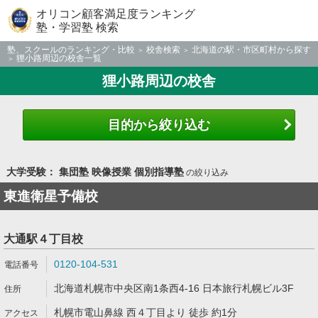
オリコン顧客満足度ランキング
塾・学習塾 検索
塾、スクールのランキング・比較
校舎検索
北海道の駅・市区町村から探す
狸小路周辺の校舎一覧
狸小路周辺の校舎
目的から絞り込む
大学受験： 集団塾 映像授業 個別指導塾
の絞り込み
東進衛星予備校
大通駅４丁目校
0120-104-531
北海道札幌市中央区南1条西4-16 日本旅行札幌ビル3F
札幌市電山鼻線 西４丁目より 徒歩 約1分