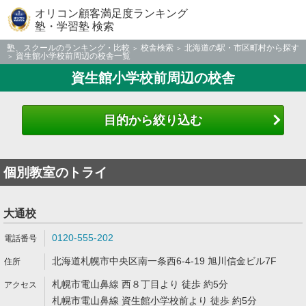
オリコン顧客満足度ランキング
塾・学習塾 検索
塾、スクールのランキング・比較
校舎検索
北海道の駅・市区町村から探す
資生館小学校前周辺の校舎一覧
資生館小学校前周辺の校舎
目的から絞り込む
個別教室のトライ
大通校
0120-555-202
北海道札幌市中央区南一条西6-4-19 旭川信金ビル7F
札幌市電山鼻線 西８丁目より 徒歩 約5分
札幌市電山鼻線 資生館小学校前より 徒歩 約5分