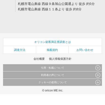
札幌市電山鼻線 西線９条旭山公園通より 徒歩 約5分
札幌市電山鼻線 西線１１条より 徒歩 約8分
オリコン顧客満足度調査とは
調査方法
掲載規約
お問い合わせ
会社概要
個人情報保護方針
引用・転載について
利用者の声について
当サイトで公開されている情報（文字、写真、イラスト、画像データ等）及びこれらの配
置・編集および構造などについての著作権は株式会社oricon MEに帰属しております。
クッキーの使用について
当サイトに掲載している内容はすべてサービスの利用者が提出された見解・感想です。
これらの情報を権利者の許可なく無断転載・複製などの二次利用を行うことは固く禁じて
弊社が内容について正確性を含め一切保証するものではありません。
おります。
© oricon ME inc.
このサイトでは Cookie を使用して、ユーザーに合わせたコンテンツや広告の表示、ソー
弊社の見解・ 意見ではないことをご理解いただいた上でご覧ください。
シャル メディア機能の提供、広告の表示回数やクリック数の測定を行っています。
また、ユーザーによるサイトの利用状況についても情報を収集し、ソーシャル メディア
や広告配信、データ解析の各パートナーに提供しています。