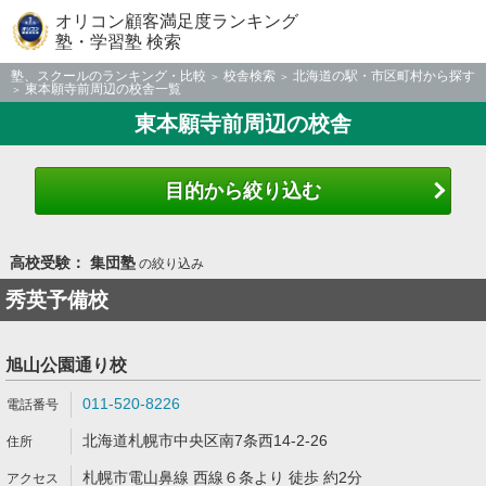
オリコン顧客満足度ランキング
塾・学習塾 検索
塾、スクールのランキング・比較
校舎検索
北海道の駅・市区町村から探す
東本願寺前周辺の校舎一覧
東本願寺前周辺の校舎
目的から絞り込む
高校受験： 集団塾
の絞り込み
秀英予備校
旭山公園通り校
011-520-8226
北海道札幌市中央区南7条西14-2-26
札幌市電山鼻線 西線６条より 徒歩 約2分