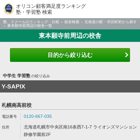
オリコン顧客満足度ランキング
塾・学習塾 検索
塾、スクールのランキング・比較
校舎検索
北海道の駅・市区町村から探す
東本願寺前周辺の校舎一覧
東本願寺前周辺の校舎
目的から絞り込む
中学生 学習塾
の絞り込み
Y-SAPIX
札幌南高前校
0120-667-035
北海道札幌市中央区南16条西7-1-7 ライオンズマンション
静修学園前2F