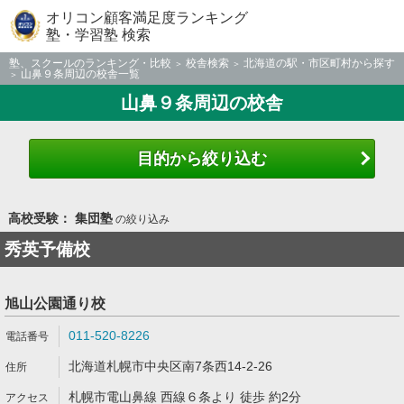
オリコン顧客満足度ランキング
塾・学習塾 検索
塾、スクールのランキング・比較
校舎検索
北海道の駅・市区町村から探す
山鼻９条周辺の校舎一覧
山鼻９条周辺の校舎
目的から絞り込む
高校受験： 集団塾
の絞り込み
秀英予備校
旭山公園通り校
011-520-8226
北海道札幌市中央区南7条西14-2-26
札幌市電山鼻線 西線６条より 徒歩 約2分