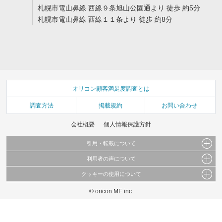
札幌市電山鼻線 西線９条旭山公園通より 徒歩 約5分
札幌市電山鼻線 西線１１条より 徒歩 約8分
オリコン顧客満足度調査とは
調査方法
掲載規約
お問い合わせ
会社概要
個人情報保護方針
引用・転載について
利用者の声について
当サイトで公開されている情報（文字、写真、イラスト、画像データ等）及びこれらの配
置・編集および構造などについての著作権は株式会社oricon MEに帰属しております。
クッキーの使用について
当サイトに掲載している内容はすべてサービスの利用者が提出された見解・感想です。
これらの情報を権利者の許可なく無断転載・複製などの二次利用を行うことは固く禁じて
弊社が内容について正確性を含め一切保証するものではありません。
おります。
© oricon ME inc.
このサイトでは Cookie を使用して、ユーザーに合わせたコンテンツや広告の表示、ソー
弊社の見解・ 意見ではないことをご理解いただいた上でご覧ください。
シャル メディア機能の提供、広告の表示回数やクリック数の測定を行っています。
また、ユーザーによるサイトの利用状況についても情報を収集し、ソーシャル メディア
や広告配信、データ解析の各パートナーに提供しています。