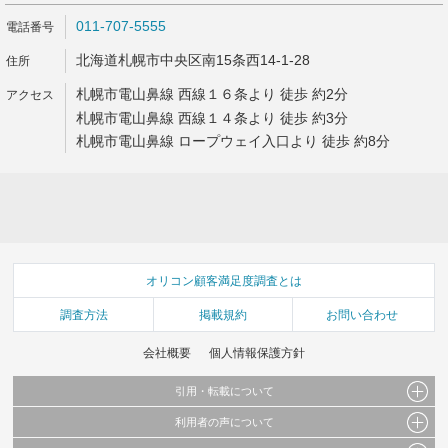
011-707-5555
北海道札幌市中央区南15条西14-1-28
札幌市電山鼻線 西線１６条より 徒歩 約2分
札幌市電山鼻線 西線１４条より 徒歩 約3分
札幌市電山鼻線 ロープウェイ入口より 徒歩 約8分
オリコン顧客満足度調査とは
調査方法
掲載規約
お問い合わせ
会社概要
個人情報保護方針
引用・転載について
利用者の声について
当サイトで公開されている情報（文字、写真、イラスト、画像データ等）及びこれらの配
置・編集および構造などについての著作権は株式会社oricon MEに帰属しております。