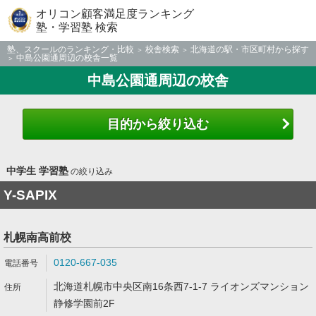
オリコン顧客満足度ランキング
塾・学習塾 検索
塾、スクールのランキング・比較
校舎検索
北海道の駅・市区町村から探す
中島公園通周辺の校舎一覧
中島公園通周辺の校舎
目的から絞り込む
中学生 学習塾
の絞り込み
Y-SAPIX
札幌南高前校
0120-667-035
北海道札幌市中央区南16条西7-1-7 ライオンズマンション
静修学園前2F