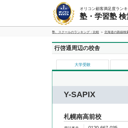
オリコン顧客満足度ランキ
塾・学習塾 検
塾、スクールのランキング・比較
北海道の路線検
行啓通周辺の校舎
大学受験
Y-SAPIX
札幌南高前校
0120-667-035