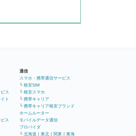
通信
ト
スマホ・携帯通信サービス
└
格安SIM
ービス
└
格安スマホ
サイト
└
携帯キャリア
└
携帯キャリア格安ブランド
ホームルーター
ービス
モバイルデータ通信
ト
プロバイダ
└
北海道
｜
東北
｜
関東
｜
東海