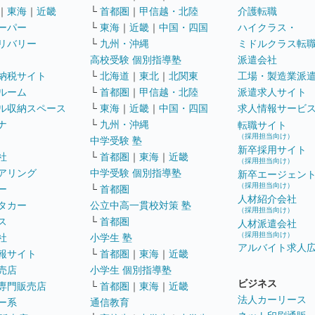
｜
東海
｜
近畿
└
首都圏
｜
甲信越・北陸
介護転職
ーパー
└
東海
｜
近畿
｜
中国・四国
ハイクラス・
リバリー
└
九州・沖縄
ミドルクラス転
高校受験 個別指導塾
派遣会社
納税サイト
└
北海道
｜
東北
｜
北関東
工場・製造業派
ルーム
└
首都圏
｜
甲信越・北陸
派遣求人サイト
ル収納スペース
└
東海
｜
近畿
｜
中国・四国
求人情報サービ
ナ
└
九州・沖縄
転職サイト
（採用担当向け）
中学受験 塾
新卒採用サイト
社
└
首都圏
｜
東海
｜
近畿
（採用担当向け）
アリング
中学受験 個別指導塾
新卒エージェン
（採用担当向け）
ー
└
首都圏
人材紹介会社
タカー
公立中高一貫校対策 塾
（採用担当向け）
ス
└
首都圏
人材派遣会社
（採用担当向け）
社
小学生 塾
アルバイト求人
報サイト
└
首都圏
｜
東海
｜
近畿
売店
小学生 個別指導塾
ビジネス
専門販売店
└
首都圏
｜
東海
｜
近畿
法人カーリース
ー系
通信教育