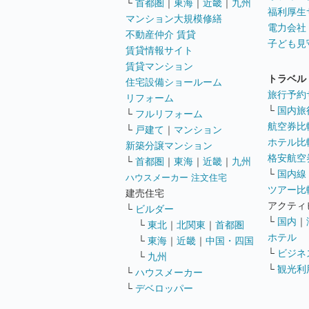
└
首都圏
｜
東海
｜
近畿
｜
九州
福利厚生
マンション大規模修繕
電力会社
不動産仲介 賃貸
子ども見
賃貸情報サイト
賃貸マンション
トラベル
住宅設備ショールーム
旅行予約
リフォーム
└
国内旅
└
フルリフォーム
航空券比
└
戸建て
｜
マンション
ホテル比
新築分譲マンション
格安航空券
└
首都圏
｜
東海
｜
近畿
｜
九州
└
国内線
ハウスメーカー 注文住宅
ツアー比
建売住宅
アクティ
└
ビルダー
└
国内
｜
└
東北
｜
北関東
｜
首都圏
ホテル
└
東海
｜
近畿
｜
中国・四国
└
ビジネ
└
九州
└
観光利
└
ハウスメーカー
└
デベロッパー