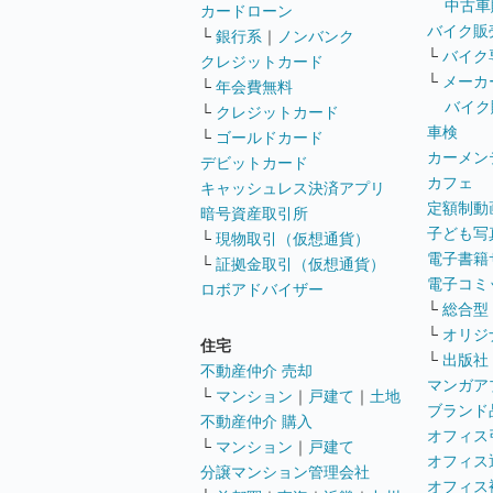
中古車
カードローン
バイク販
└
銀行系
｜
ノンバンク
└
バイク
クレジットカード
└
メーカ
└
年会費無料
バイク
└
クレジットカード
車検
└
ゴールドカード
カーメン
デビットカード
カフェ
キャッシュレス決済アプリ
定額制動
暗号資産取引所
子ども写
└
現物取引（仮想通貨）
電子書籍
└
証拠金取引（仮想通貨）
電子コミ
ロボアドバイザー
└
総合型
└
オリジ
住宅
└
出版社
不動産仲介 売却
マンガア
└
マンション
｜
戸建て
｜
土地
ブランド
不動産仲介 購入
オフィス
└
マンション
｜
戸建て
オフィス
分譲マンション管理会社
オフィス