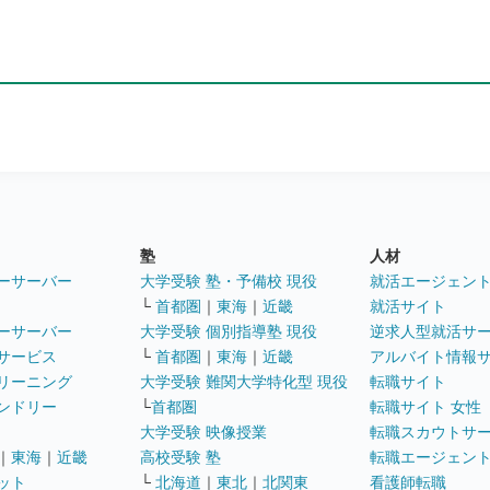
塾
人材
ーサーバー
大学受験 塾・予備校 現役
就活エージェン
└
首都圏
｜
東海
｜
近畿
就活サイト
ーサーバー
大学受験 個別指導塾 現役
逆求人型就活サ
サービス
└
首都圏
｜
東海
｜
近畿
アルバイト情報
リーニング
大学受験 難関大学特化型 現役
転職サイト
ンドリー
└
首都圏
転職サイト 女性
大学受験 映像授業
転職スカウトサ
｜
東海
｜
近畿
高校受験 塾
転職エージェン
ット
└
北海道
｜
東北
｜
北関東
看護師転職