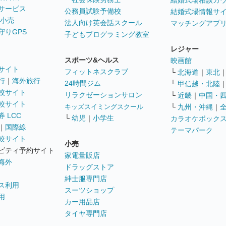
結婚式場相談カ
サービス
公務員試験予備校
結婚式場情報サ
 小売
法人向け英会話スクール
マッチングアプ
守りGPS
子どもプログラミング教室
レジャー
スポーツ&ヘルス
映画館
サイト
フィットネスクラブ
└
北海道
｜
東北
行
｜
海外旅行
24時間ジム
└
甲信越・北陸
較サイト
リラクゼーションサロン
└
近畿
｜
中国・
較サイト
キッズスイミングスクール
└
九州・沖縄
｜
 LCC
└
幼児
｜
小学生
カラオケボック
｜
国際線
テーマパーク
較サイト
小売
ビティ予約サイト
家電量販店
海外
ドラッグストア
紳士服専門店
ス利用
スーツショップ
用
カー用品店
タイヤ専門店