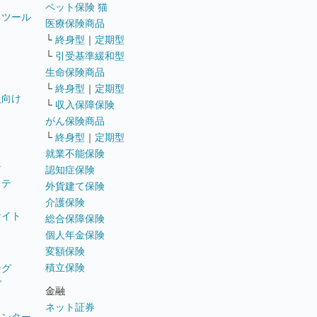
ペット保険 猫
トツール
医療保険商品
└
終身型
｜
定期型
└
引受基準緩和型
生命保険商品
└
終身型
｜
定期型
員向け
└
収入保障保険
がん保険商品
└
終身型
｜
定期型
就業不能保険
テ
認知症保険
ステ
外貨建て保険
介護保険
サイト
総合保障保険
個人年金保険
変額保険
積立保険
ング
グ
金融
ネット証券