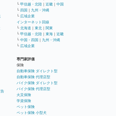
└
甲信越・北陸
｜
近畿
｜
中国
└
四国
｜
九州・沖縄
職
└
広域企業
インターネット回線
遣
└
北海道
｜
東北
｜
関東
└
甲信越・北陸
｜
東海
｜
近畿
ス
└
中国・四国
｜
九州・沖縄
└
広域企業
専門家評価
ト
保険
自動車保険 ダイレクト型
自動車保険 代理店型
バイク保険 ダイレクト型
バイク保険 代理店型
広告
火災保険
学資保険
ペット保険
ペット保険 小型犬