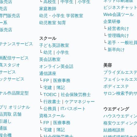
ネット印刷通販
販売店
└
高校生
｜
中学生
｜
小学生
ビジネスチャッ
売店
家庭教師
Web会議ツール
専門販売店
幼児・小学生 学習教室
企業研修
ー系
幼児教室 知育
└
経営者向け
販売店
└
管理職向け
スクール
└
若手・一般社
テナンスサービス
子ども英語教室
└
新卒向け
└
幼児
｜
小学生
画配信サービス
英会話教室
真スタジオ
美容
オンライン英会話
サービス
ブライダルエス
通信講座
ックサービス
フェイシャルエ
└
FP
｜
医療事務
ボディエステ
└
宅建
｜
簿記
ナル作品限定型
サロン検索予約
└
TOEIC
｜
社会保険労務士
└
行政書士
｜
ケアマネジャー
プリ オリジナル
└
公務員
｜
ITパスポート
ウエディング
品買取 店舗
資格スクール
ハウスウエディ
引越し
└
FP
｜
医療事務
格安ウエディン
通販
└
宅建
｜
簿記
結婚相談所
複合機
└
社会保険労務士