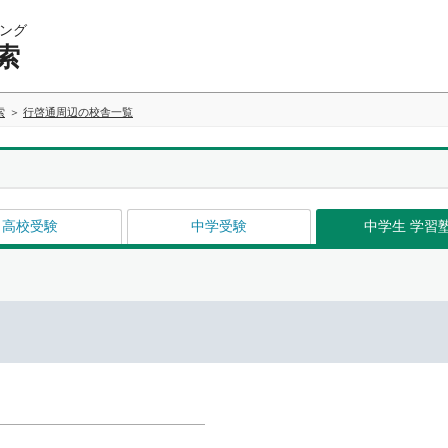
ング
索
索
行啓通周辺の校舎一覧
高校受験
中学受験
中学生 学習