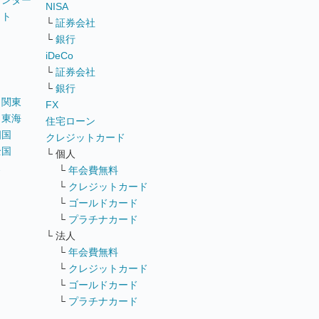
ウンター
NISA
イト
└
証券会社
リ
└
銀行
iDeCo
└
証券会社
└
銀行
｜
関東
FX
｜
東海
住宅ローン
四国
クレジットカード
全国
└ 個人
ス
└
年会費無料
└
クレジットカード
└
ゴールドカード
└
プラチナカード
└ 法人
└
年会費無料
└
クレジットカード
└
ゴールドカード
└
プラチナカード