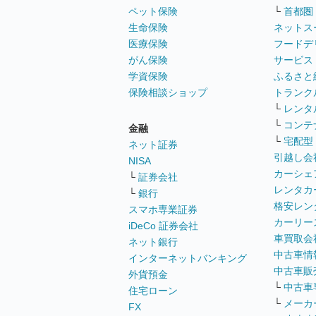
ペット保険
└
首都圏
生命保険
ネットス
医療保険
フードデ
がん保険
サービス
学資保険
ふるさと
保険相談ショップ
トランク
└
レンタ
└
コンテ
金融
└
宅配型
ネット証券
引越し会
NISA
カーシェ
└
証券会社
レンタカ
└
銀行
格安レン
スマホ専業証券
カーリー
iDeCo 証券会社
車買取会
ネット銀行
中古車情
インターネットバンキング
中古車販
外貨預金
└
中古車
住宅ローン
└
メーカ
FX