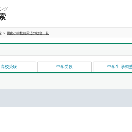
ング
索
索
幌南小学校前周辺の校舎一覧
高校受験
中学受験
中学生 学習