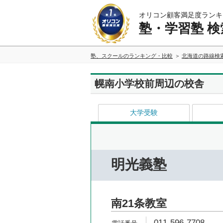
オリコン顧客満足度ランキ
塾・学習塾 検
塾、スクールのランキング・比較
北海道の路線検
幌南小学校前周辺の校舎
大学受験
明光義塾
南21条教室
011-596-7708