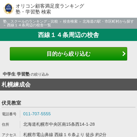
オリコン顧客満足度ランキング
塾・学習塾 検索
塾、スクールのランキング・比較
校舎検索
北海道の駅・市区町村から探す
西線１４条周辺の校舎一覧
西線１４条周辺の校舎
目的から絞り込む
中学生 学習塾
の絞り込み
札幌練成会
伏見教室
011-707-5555
北海道札幌市中央区南15条西14-1-28
札幌市電山鼻線 西線１６条より 徒歩 約2分