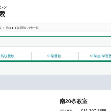
ング
索
索
西線１４条周辺の校舎一覧
高校受験
中学受験
中学生 学習
南20条教室
011-707-5555