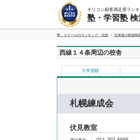
オリコン顧客満足度ランキ
塾・学習塾 検
塾、スクールのランキング・比較
北海道の路線検
西線１４条周辺の校舎
大学受験
札幌練成会
伏見教室
011-707-5555