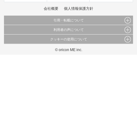
会社概要
個人情報保護方針
引用・転載について
利用者の声について
当サイトで公開されている情報（文字、写真、イラスト、画像データ等）及びこれらの配
置・編集および構造などについての著作権は株式会社oricon MEに帰属しております。
クッキーの使用について
当サイトに掲載している内容はすべてサービスの利用者が提出された見解・感想です。
これらの情報を権利者の許可なく無断転載・複製などの二次利用を行うことは固く禁じて
弊社が内容について正確性を含め一切保証するものではありません。
おります。
© oricon ME inc.
このサイトでは Cookie を使用して、ユーザーに合わせたコンテンツや広告の表示、ソー
弊社の見解・ 意見ではないことをご理解いただいた上でご覧ください。
シャル メディア機能の提供、広告の表示回数やクリック数の測定を行っています。
また、ユーザーによるサイトの利用状況についても情報を収集し、ソーシャル メディア
や広告配信、データ解析の各パートナーに提供しています。
各パートナーは、この情報とユーザーが各パートナーに提供した他の情報や、ユーザーが
各パートナーのサービスを使用したときに収集した他の情報を組み合わせて使用すること
があります。