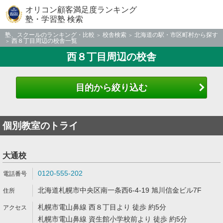
オリコン顧客満足度ランキング
塾・学習塾 検索
塾、スクールのランキング・比較
校舎検索
北海道の駅・市区町村から探す
西８丁目周辺の校舎一覧
西８丁目周辺の校舎
目的から絞り込む
個別教室のトライ
大通校
0120-555-202
北海道札幌市中央区南一条西6-4-19 旭川信金ビル7F
札幌市電山鼻線 西８丁目より 徒歩 約5分
札幌市電山鼻線 資生館小学校前より 徒歩 約5分