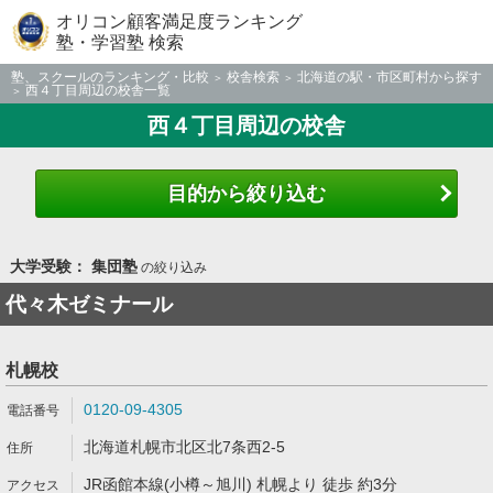
オリコン顧客満足度ランキング
塾・学習塾 検索
塾、スクールのランキング・比較
校舎検索
北海道の駅・市区町村から探す
西４丁目周辺の校舎一覧
西４丁目周辺の校舎
目的から絞り込む
大学受験： 集団塾
の絞り込み
代々木ゼミナール
札幌校
0120-09-4305
北海道札幌市北区北7条西2-5
JR函館本線(小樽～旭川) 札幌より 徒歩 約3分