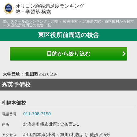
オリコン顧客満足度ランキング
塾・学習塾 検索
塾、スクールのランキング・比較
校舎検索
北海道の駅・市区町村から探す
東区役所前周辺の校舎一覧
東区役所前周辺の校舎
目的から絞り込む
大学受験： 集団塾
の絞り込み
秀英予備校
札幌本部校
011-708-7150
北海道札幌市北区北7条西1-1
JR函館本線(小樽～旭川) 札幌より 徒歩 約5分