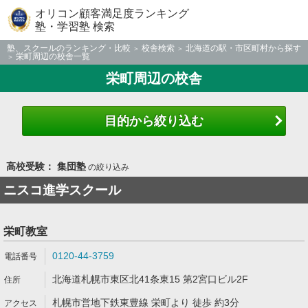
オリコン顧客満足度ランキング
塾・学習塾 検索
塾、スクールのランキング・比較
校舎検索
北海道の駅・市区町村から探す
栄町周辺の校舎一覧
栄町周辺の校舎
目的から絞り込む
高校受験： 集団塾
の絞り込み
ニスコ進学スクール
栄町教室
0120-44-3759
北海道札幌市東区北41条東15 第2宮口ビル2F
札幌市営地下鉄東豊線 栄町より 徒歩 約3分