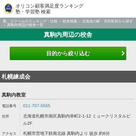
オリコン顧客満足度ランキング
塾・学習塾 検索
塾、スクールのランキング・比較
校舎検索
北海道の駅・市区町村から探す
真駒内周辺の校舎一覧
真駒内周辺の校舎
目的から絞り込む
札幌練成会
真駒内教室
011-707-5555
北海道札幌市南区真駒内幸町2-1-12 ミュークリスタルビ
ル2F
札幌市営地下鉄南北線 真駒内より 徒歩 約6分