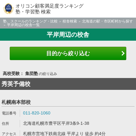
オリコン顧客満足度ランキング
塾・学習塾 検索
塾、スクールのランキング・比較
校舎検索
北海道の駅・市区町村から探す
平岸周辺の校舎一覧
平岸周辺の校舎
目的から絞り込む
高校受験： 集団塾
の絞り込み
秀英予備校
札幌南本部校
011-820-1060
北海道札幌市豊平区平岸3条9-1-38
札幌市営地下鉄南北線 平岸より 徒歩 約4分