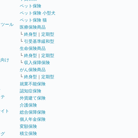
ペット保険
ペット保険 小型犬
ペット保険 猫
トツール
医療保険商品
└
終身型
｜
定期型
└
引受基準緩和型
生命保険商品
└
終身型
｜
定期型
員向け
└
収入保障保険
がん保険商品
└
終身型
｜
定期型
就業不能保険
テ
認知症保険
ステ
外貨建て保険
介護保険
サイト
総合保障保険
個人年金保険
変額保険
積立保険
ング