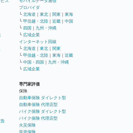
ービス
モバイルデータ通信
ト
プロバイダ
└
北海道
｜
東北
｜
関東
｜
東海
└
甲信越・北陸
｜
近畿
｜
中国
└
四国
｜
九州・沖縄
職
└
広域企業
インターネット回線
遣
└
北海道
｜
東北
｜
関東
└
甲信越・北陸
｜
東海
｜
近畿
ス
└
中国・四国
｜
九州・沖縄
└
広域企業
専門家評価
ト
保険
自動車保険 ダイレクト型
自動車保険 代理店型
バイク保険 ダイレクト型
バイク保険 代理店型
広告
火災保険
学資保険