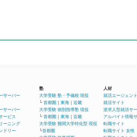
塾
人材
ーサーバー
大学受験 塾・予備校 現役
就活エージェン
└
首都圏
｜
東海
｜
近畿
就活サイト
ーサーバー
大学受験 個別指導塾 現役
逆求人型就活サ
サービス
└
首都圏
｜
東海
｜
近畿
アルバイト情報
リーニング
大学受験 難関大学特化型 現役
転職サイト
ンドリー
└
首都圏
転職サイト 女性