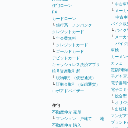
└
中古車
住宅ローン
└
メーカ
FX
中古車
カードローン
バイク販
└
銀行系
｜
ノンバンク
└
バイク
クレジットカード
└
メーカ
└
年会費無料
バイク
└
クレジットカード
車検
└
ゴールドカード
カーメン
デビットカード
カフェ
キャッシュレス決済アプリ
定額制動
暗号資産取引所
子ども写
└
現物取引（仮想通貨）
電子書籍
└
証拠金取引（仮想通貨）
電子コミ
ロボアドバイザー
└
総合型
└
オリジ
住宅
└
出版社
不動産仲介 売却
マンガア
└
マンション
｜
戸建て
｜
土地
ブランド
不動産仲介 購入