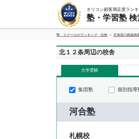
オリコン顧客満足度ランキ
塾・学習塾 検
塾、スクールのランキング・比較
北海道の路線検
北１２条周辺の校舎
大学受験
集団塾
個別指導
河合塾
札幌校