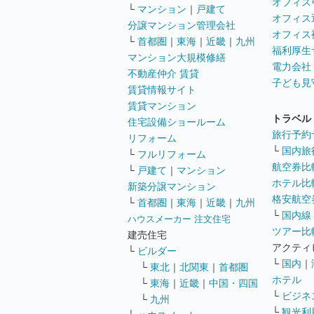
オフィス
└
マンション
｜
戸建て
オフィス
分譲マンション管理会社
オフィス
└
首都圏
｜
東海
｜
近畿
｜
九州
福利厚生
マンション大規模修繕
電力会社
不動産仲介 賃貸
子ども見
賃貸情報サイト
賃貸マンション
トラベル
住宅設備ショールーム
旅行予約
リフォーム
└
国内旅
└
フルリフォーム
航空券比
└
戸建て
｜
マンション
ホテル比
新築分譲マンション
格安航空券
└
首都圏
｜
東海
｜
近畿
｜
九州
└
国内線
ハウスメーカー 注文住宅
ツアー比
建売住宅
アクティ
└
ビルダー
└
国内
｜
└
東北
｜
北関東
｜
首都圏
ホテル
└
東海
｜
近畿
｜
中国・四国
└
ビジネ
└
九州
└
観光利