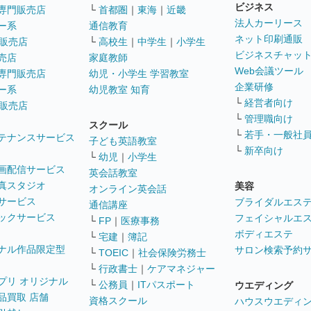
ビジネス
専門販売店
└
首都圏
｜
東海
｜
近畿
法人カーリース
ー系
通信教育
ネット印刷通販
販売店
└
高校生
｜
中学生
｜
小学生
ビジネスチャッ
売店
家庭教師
Web会議ツール
専門販売店
幼児・小学生 学習教室
企業研修
ー系
幼児教室 知育
└
経営者向け
販売店
└
管理職向け
スクール
└
若手・一般社
テナンスサービス
子ども英語教室
└
新卒向け
└
幼児
｜
小学生
画配信サービス
英会話教室
真スタジオ
美容
オンライン英会話
サービス
ブライダルエス
通信講座
ックサービス
フェイシャルエ
└
FP
｜
医療事務
ボディエステ
└
宅建
｜
簿記
ナル作品限定型
サロン検索予約
└
TOEIC
｜
社会保険労務士
└
行政書士
｜
ケアマネジャー
プリ オリジナル
└
公務員
｜
ITパスポート
ウエディング
品買取 店舗
資格スクール
ハウスウエディ