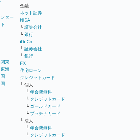
グ
金融
ネット証券
ウンター
NISA
イト
└
証券会社
リ
└
銀行
iDeCo
└
証券会社
└
銀行
｜
関東
FX
｜
東海
住宅ローン
四国
クレジットカード
全国
└ 個人
ス
└
年会費無料
└
クレジットカード
└
ゴールドカード
└
プラチナカード
└ 法人
└
年会費無料
└
クレジットカード