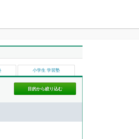
塾
小学生 学習塾