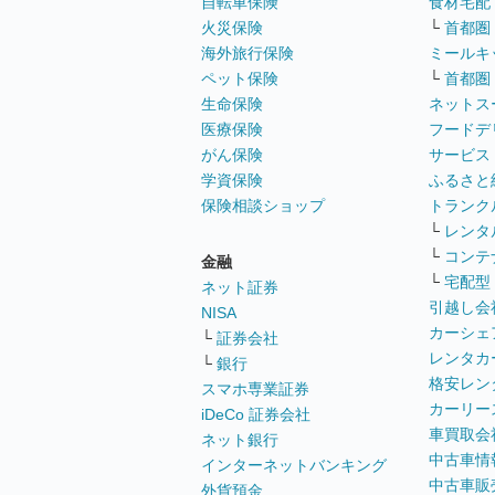
自転車保険
食材宅配
火災保険
└
首都圏
海外旅行保険
ミールキ
ペット保険
└
首都圏
生命保険
ネットス
医療保険
フードデ
がん保険
サービス
学資保険
ふるさと
保険相談ショップ
トランク
└
レンタ
└
コンテ
金融
└
宅配型
ネット証券
引越し会
NISA
カーシェ
└
証券会社
レンタカ
└
銀行
格安レン
スマホ専業証券
カーリー
iDeCo 証券会社
車買取会
ネット銀行
中古車情
インターネットバンキング
中古車販
外貨預金