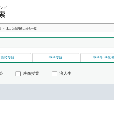
ング
索
索
北１２条周辺の校舎一覧
高校受験
中学受験
中学生 学習
塾
映像授業
浪人生