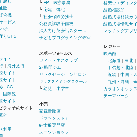
引越し
└
FP
｜
医療事務
格安ウエディン
通販
└
宅建
｜
簿記
結婚相談所
複合機
└
社会保険労務士
結婚式場相談カ
サービス
公務員試験予備校
結婚式場情報サ
 小売
法人向け英会話スクール
マッチングアプ
守りGPS
子どもプログラミング教室
レジャー
スポーツ&ヘルス
映画館
サイト
フィットネスクラブ
└
北海道
｜
東北
行
｜
海外旅行
24時間ジム
└
甲信越・北陸
較サイト
リラクゼーションサロン
└
近畿
｜
中国・
較サイト
キッズスイミングスクール
└
九州・沖縄
｜
 LCC
└
幼児
｜
小学生
カラオケボック
｜
国際線
テーマパーク
較サイト
小売
ビティ予約サイト
家電量販店
海外
ドラッグストア
紳士服専門店
ス利用
スーツショップ
用