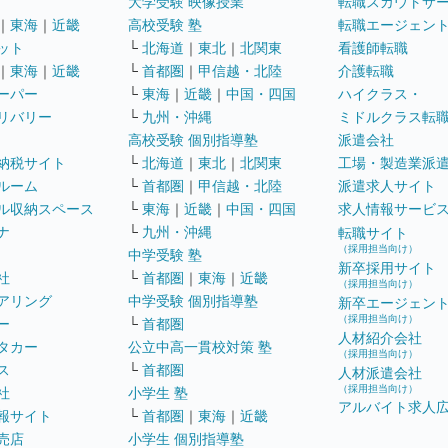
大学受験 映像授業
転職スカウトサ
｜
東海
｜
近畿
高校受験 塾
転職エージェン
ット
└
北海道
｜
東北
｜
北関東
看護師転職
｜
東海
｜
近畿
└
首都圏
｜
甲信越・北陸
介護転職
ーパー
└
東海
｜
近畿
｜
中国・四国
ハイクラス・
リバリー
└
九州・沖縄
ミドルクラス転
高校受験 個別指導塾
派遣会社
納税サイト
└
北海道
｜
東北
｜
北関東
工場・製造業派
ルーム
└
首都圏
｜
甲信越・北陸
派遣求人サイト
ル収納スペース
└
東海
｜
近畿
｜
中国・四国
求人情報サービ
ナ
└
九州・沖縄
転職サイト
（採用担当向け）
中学受験 塾
新卒採用サイト
社
└
首都圏
｜
東海
｜
近畿
（採用担当向け）
アリング
中学受験 個別指導塾
新卒エージェン
（採用担当向け）
ー
└
首都圏
人材紹介会社
タカー
公立中高一貫校対策 塾
（採用担当向け）
ス
└
首都圏
人材派遣会社
（採用担当向け）
社
小学生 塾
アルバイト求人
報サイト
└
首都圏
｜
東海
｜
近畿
売店
小学生 個別指導塾