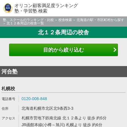
オリコン顧客満足度ランキング
塾・学習塾 検索
塾、スクールのランキング・比較
校舎検索
北海道の駅・市区町村から探す
北１２条周辺の校舎一覧
北１２条周辺の校舎
目的から絞り込む
河合塾
札幌校
0120-008-848
北海道札幌市北区北9条西3-3
札幌市営地下鉄南北線 北１２条より 徒歩 約5分
JR函館本線(小樽～旭川) 札幌より 徒歩 約6分