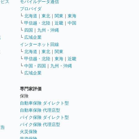
ービス
モバイルデータ通信
ト
プロバイダ
└
北海道
｜
東北
｜
関東
｜
東海
└
甲信越・北陸
｜
近畿
｜
中国
└
四国
｜
九州・沖縄
職
└
広域企業
インターネット回線
遣
└
北海道
｜
東北
｜
関東
└
甲信越・北陸
｜
東海
｜
近畿
ス
└
中国・四国
｜
九州・沖縄
└
広域企業
専門家評価
ト
保険
自動車保険 ダイレクト型
自動車保険 代理店型
バイク保険 ダイレクト型
バイク保険 代理店型
広告
火災保険
学資保険