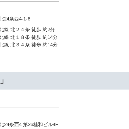
4条西4-1-6
線 北２４条 徒歩 約2分
線 北１８条 徒歩 約14分
線 北３４条 徒歩 約14分
…」
24条西4 第26桂和ビル4F