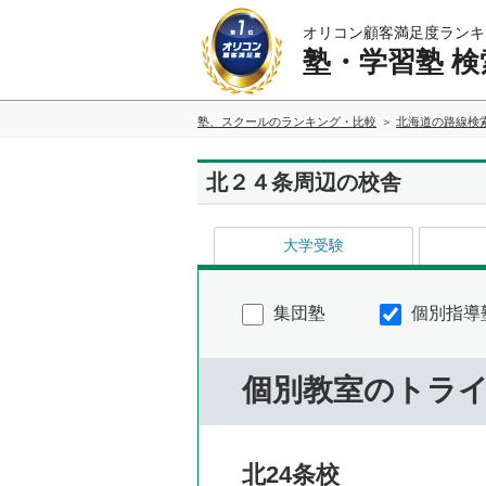
オリコン顧客満足度ランキ
塾・学習塾 検
塾、スクールのランキング・比較
北海道の路線検
北２４条周辺の校舎
大学受験
集団塾
個別指導
個別教室のトラ
北24条校