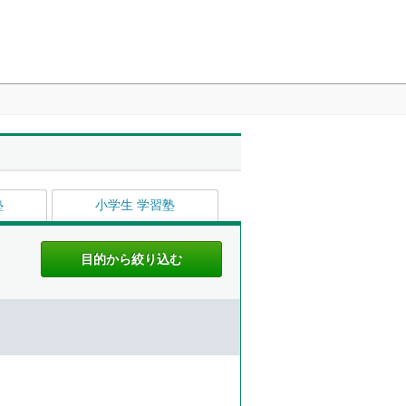
塾
小学生 学習塾