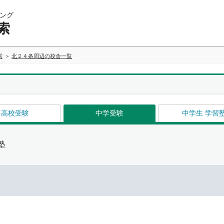
ング
索
索
北２４条周辺の校舎一覧
高校受験
中学受験
中学生 学習
塾
イ