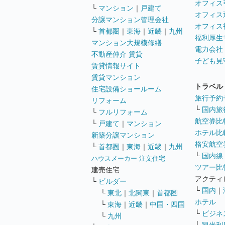
オフィス
└
マンション
｜
戸建て
オフィス
分譲マンション管理会社
オフィス
└
首都圏
｜
東海
｜
近畿
｜
九州
福利厚生
マンション大規模修繕
電力会社
不動産仲介 賃貸
子ども見
賃貸情報サイト
賃貸マンション
トラベル
住宅設備ショールーム
旅行予約
リフォーム
└
国内旅
└
フルリフォーム
航空券比
└
戸建て
｜
マンション
ホテル比
新築分譲マンション
格安航空券
└
首都圏
｜
東海
｜
近畿
｜
九州
└
国内線
ハウスメーカー 注文住宅
ツアー比
建売住宅
アクティ
└
ビルダー
└
国内
｜
└
東北
｜
北関東
｜
首都圏
ホテル
└
東海
｜
近畿
｜
中国・四国
└
ビジネ
└
九州