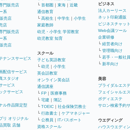
ビジネス
専門販売店
└
首都圏
｜
東海
｜
近畿
法人カーリース
ー系
通信教育
ネット印刷通販
販売店
└
高校生
｜
中学生
｜
小学生
ビジネスチャッ
売店
家庭教師
Web会議ツール
専門販売店
幼児・小学生 学習教室
企業研修
ー系
幼児教室 知育
└
経営者向け
販売店
└
管理職向け
スクール
└
若手・一般社
テナンスサービス
子ども英語教室
└
新卒向け
└
幼児
｜
小学生
画配信サービス
英会話教室
真スタジオ
美容
オンライン英会話
サービス
ブライダルエス
通信講座
ックサービス
フェイシャルエ
└
FP
｜
医療事務
ボディエステ
└
宅建
｜
簿記
ナル作品限定型
サロン検索予約
└
TOEIC
｜
社会保険労務士
└
行政書士
｜
ケアマネジャー
プリ オリジナル
└
公務員
｜
ITパスポート
ウエディング
品買取 店舗
資格スクール
ハウスウエディ