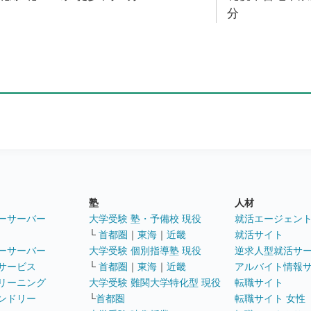
分
塾
人材
ーサーバー
大学受験 塾・予備校 現役
就活エージェン
└
首都圏
｜
東海
｜
近畿
就活サイト
ーサーバー
大学受験 個別指導塾 現役
逆求人型就活サ
サービス
└
首都圏
｜
東海
｜
近畿
アルバイト情報
リーニング
大学受験 難関大学特化型 現役
転職サイト
ンドリー
└
首都圏
転職サイト 女性