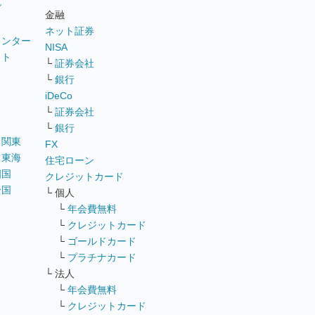
グ
金融
ネット証券
ウンター
NISA
イト
└
証券会社
リ
└
銀行
iDeCo
└
証券会社
└
銀行
｜
関東
FX
｜
東海
住宅ローン
四国
クレジットカード
全国
└ 個人
ス
└
年会費無料
└
クレジットカード
└
ゴールドカード
└
プラチナカード
└ 法人
└
年会費無料
└
クレジットカード