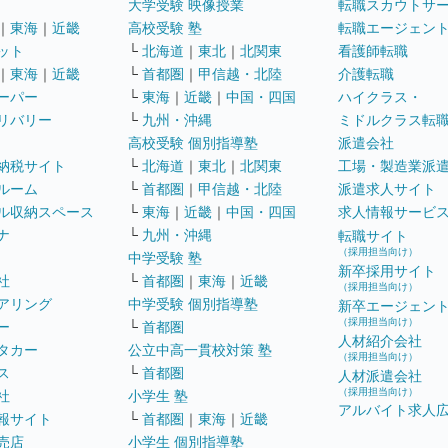
大学受験 映像授業
転職スカウトサ
｜
東海
｜
近畿
高校受験 塾
転職エージェン
ット
└
北海道
｜
東北
｜
北関東
看護師転職
｜
東海
｜
近畿
└
首都圏
｜
甲信越・北陸
介護転職
ーパー
└
東海
｜
近畿
｜
中国・四国
ハイクラス・
リバリー
└
九州・沖縄
ミドルクラス転
高校受験 個別指導塾
派遣会社
納税サイト
└
北海道
｜
東北
｜
北関東
工場・製造業派
ルーム
└
首都圏
｜
甲信越・北陸
派遣求人サイト
ル収納スペース
└
東海
｜
近畿
｜
中国・四国
求人情報サービ
ナ
└
九州・沖縄
転職サイト
（採用担当向け）
中学受験 塾
新卒採用サイト
社
└
首都圏
｜
東海
｜
近畿
（採用担当向け）
アリング
中学受験 個別指導塾
新卒エージェン
（採用担当向け）
ー
└
首都圏
人材紹介会社
タカー
公立中高一貫校対策 塾
（採用担当向け）
ス
└
首都圏
人材派遣会社
（採用担当向け）
社
小学生 塾
アルバイト求人
報サイト
└
首都圏
｜
東海
｜
近畿
売店
小学生 個別指導塾