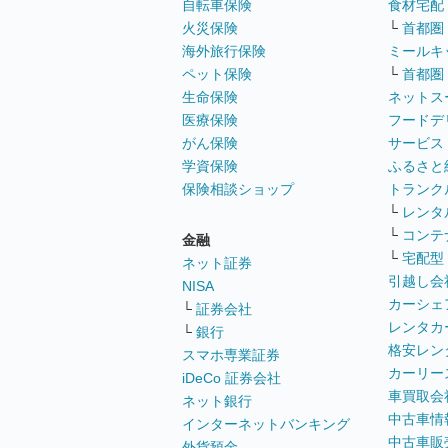
自転車保険
食材宅配
火災保険
└
首都圏
海外旅行保険
ミールキ
ペット保険
└
首都圏
生命保険
ネットス
医療保険
フードデ
がん保険
サービス
学資保険
ふるさと
保険相談ショップ
トランク
└
レンタ
└
コンテ
金融
└
宅配型
ネット証券
引越し会
NISA
カーシェ
└
証券会社
レンタカ
└
銀行
格安レン
スマホ専業証券
カーリー
iDeCo 証券会社
車買取会
ネット銀行
中古車情
インターネットバンキング
中古車販
外貨預金