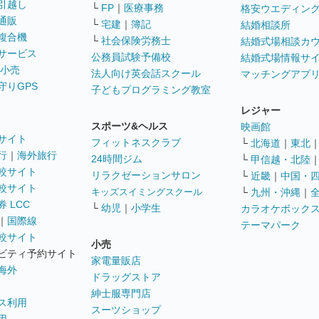
引越し
└
FP
｜
医療事務
格安ウエディン
通販
└
宅建
｜
簿記
結婚相談所
複合機
└
社会保険労務士
結婚式場相談カ
サービス
公務員試験予備校
結婚式場情報サ
 小売
法人向け英会話スクール
マッチングアプ
守りGPS
子どもプログラミング教室
レジャー
スポーツ&ヘルス
映画館
サイト
フィットネスクラブ
└
北海道
｜
東北
行
｜
海外旅行
24時間ジム
└
甲信越・北陸
較サイト
リラクゼーションサロン
└
近畿
｜
中国・
較サイト
キッズスイミングスクール
└
九州・沖縄
｜
 LCC
└
幼児
｜
小学生
カラオケボック
｜
国際線
テーマパーク
較サイト
小売
ビティ予約サイト
家電量販店
海外
ドラッグストア
紳士服専門店
ス利用
スーツショップ