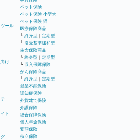
ペット保険
ペット保険 小型犬
ペット保険 猫
トツール
医療保険商品
└
終身型
｜
定期型
└
引受基準緩和型
生命保険商品
└
終身型
｜
定期型
員向け
└
収入保障保険
がん保険商品
└
終身型
｜
定期型
就業不能保険
テ
認知症保険
ステ
外貨建て保険
介護保険
サイト
総合保障保険
個人年金保険
変額保険
積立保険
ング