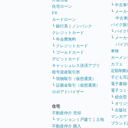
└
中古車
住宅ローン
└
メーカ
FX
中古車
カードローン
バイク販
└
銀行系
｜
ノンバンク
└
バイク
クレジットカード
└
メーカ
└
年会費無料
バイク
└
クレジットカード
車検
└
ゴールドカード
カーメン
デビットカード
カフェ
キャッシュレス決済アプリ
定額制動
暗号資産取引所
子ども写
└
現物取引（仮想通貨）
電子書籍
└
証拠金取引（仮想通貨）
電子コミ
ロボアドバイザー
└
総合型
└
オリジ
住宅
└
出版社
不動産仲介 売却
マンガア
└
マンション
｜
戸建て
｜
土地
ブランド
不動産仲介 購入