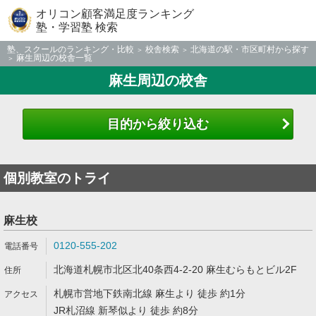
オリコン顧客満足度ランキング
塾・学習塾 検索
塾、スクールのランキング・比較
校舎検索
北海道の駅・市区町村から探す
麻生周辺の校舎一覧
麻生周辺の校舎
目的から絞り込む
個別教室のトライ
麻生校
0120-555-202
北海道札幌市北区北40条西4-2-20 麻生むらもとビル2F
札幌市営地下鉄南北線 麻生より 徒歩 約1分
JR札沼線 新琴似より 徒歩 約8分