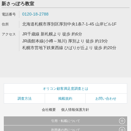
新さっぽろ教室
0120-18-2788
北海道札幌市厚別区厚別中央1条7-1-45 山岸ビル1F
JR千歳線 新札幌より 徒歩 約6分
JR函館本線(小樽～旭川) 厚別より 徒歩 約19分
札幌市営地下鉄東西線 ひばりが丘より 徒歩 約20分
オリコン顧客満足度調査とは
調査方法
掲載規約
お問い合わせ
会社概要
個人情報保護方針
引用・転載について
利用者の声について
当サイトで公開されている情報（文字、写真、イラスト、画像データ等）及びこれらの配