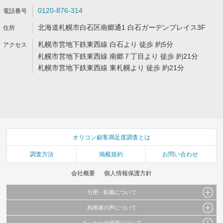
0120-876-314
北海道札幌市白石区南郷通1 白石ガーデンプレイス3F
札幌市営地下鉄東西線 白石より 徒歩 約5分
札幌市営地下鉄東西線 南郷７丁目より 徒歩 約21分
札幌市営地下鉄東西線 東札幌より 徒歩 約21分
オリコン顧客満足度調査とは
調査方法
掲載規約
お問い合わせ
会社概要
個人情報保護方針
引用・転載について
利用者の声について
当サイトで公開されている情報（文字、写真、イラスト、画像データ等）及びこれらの配
置・編集および構造などについての著作権は株式会社oricon MEに帰属しております。
クッキーの使用について