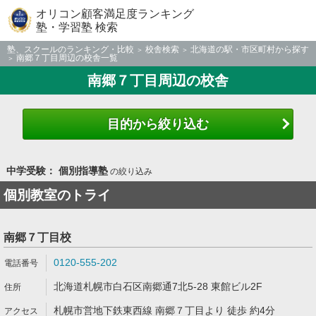
オリコン顧客満足度ランキング
塾・学習塾 検索
塾、スクールのランキング・比較
校舎検索
北海道の駅・市区町村から探す
南郷７丁目周辺の校舎一覧
南郷７丁目周辺の校舎
目的から絞り込む
中学受験： 個別指導塾
の絞り込み
個別教室のトライ
南郷７丁目校
0120-555-202
北海道札幌市白石区南郷通7北5-28 東館ビル2F
札幌市営地下鉄東西線 南郷７丁目より 徒歩 約4分