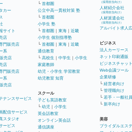
（採用担当向け）
ー
└
首都圏
人材紹介会社
タカー
公立中高一貫校対策 塾
（採用担当向け）
ス
└
首都圏
人材派遣会社
（採用担当向け）
社
小学生 塾
アルバイト求人
報サイト
└
首都圏
｜
東海
｜
近畿
売店
小学生 個別指導塾
ビジネス
専門販売店
└
首都圏
｜
東海
｜
近畿
法人カーリース
ー系
通信教育
ネット印刷通販
販売店
└
高校生
｜
中学生
｜
小学生
ビジネスチャッ
売店
家庭教師
Web会議ツール
専門販売店
幼児・小学生 学習教室
企業研修
ー系
幼児教室 知育
└
経営者向け
販売店
└
管理職向け
スクール
└
若手・一般社
テナンスサービス
子ども英語教室
└
新卒向け
└
幼児
｜
小学生
画配信サービス
英会話教室
真スタジオ
美容
オンライン英会話
サービス
ブライダルエス
通信講座