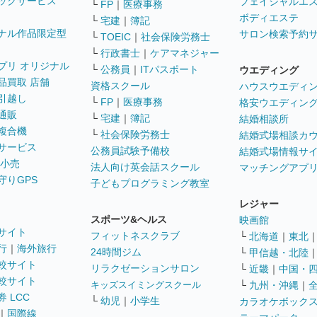
ックサービス
フェイシャルエ
└
FP
｜
医療事務
ボディエステ
└
宅建
｜
簿記
ナル作品限定型
サロン検索予約
└
TOEIC
｜
社会保険労務士
└
行政書士
｜
ケアマネジャー
プリ オリジナル
└
公務員
｜
ITパスポート
ウエディング
品買取 店舗
資格スクール
ハウスウエディ
引越し
└
FP
｜
医療事務
格安ウエディン
通販
└
宅建
｜
簿記
結婚相談所
複合機
└
社会保険労務士
結婚式場相談カ
サービス
公務員試験予備校
結婚式場情報サ
 小売
法人向け英会話スクール
マッチングアプ
守りGPS
子どもプログラミング教室
レジャー
スポーツ&ヘルス
映画館
サイト
フィットネスクラブ
└
北海道
｜
東北
行
｜
海外旅行
24時間ジム
└
甲信越・北陸
較サイト
リラクゼーションサロン
└
近畿
｜
中国・
較サイト
キッズスイミングスクール
└
九州・沖縄
｜
 LCC
└
幼児
｜
小学生
カラオケボック
｜
国際線