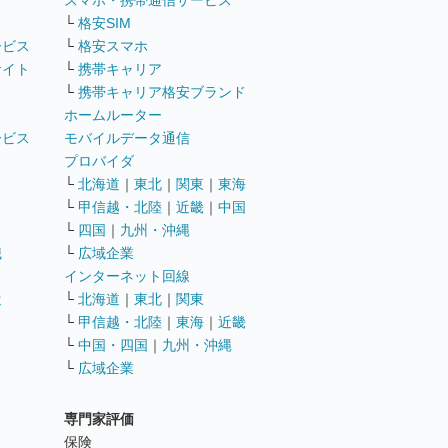
ト
スマホ・携帯通信サービス
└
格安SIM
ービス
└
格安スマホ
サイト
└
携帯キャリア
└
携帯キャリア格安ブランド
ホームルーター
ービス
モバイルデータ通信
ト
プロバイダ
└
北海道
｜
東北
｜
関東
｜
東海
└
甲信越・北陸
｜
近畿
｜
中国
└
四国
｜
九州・沖縄
職
└
広域企業
インターネット回線
遣
└
北海道
｜
東北
｜
関東
└
甲信越・北陸
｜
東海
｜
近畿
ス
└
中国・四国
｜
九州・沖縄
└
広域企業
専門家評価
ト
保険