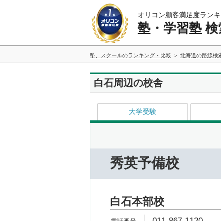
オリコン顧客満足度ランキ
塾・学習塾 検
塾、スクールのランキング・比較
北海道の路線検
白石周辺の校舎
大学受験
秀英予備校
白石本部校
011-867-1120