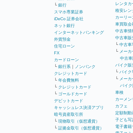
レンタカ
└
銀行
格安レン
スマホ専業証券
カーリー
iDeCo 証券会社
車買取会
ネット銀行
中古車情
インターネットバンキング
中古車販
外貨預金
└
中古車
住宅ローン
└
メーカ
FX
中古車
カードローン
バイク販
└
銀行系
｜
ノンバンク
└
バイク
クレジットカード
└
メーカ
└
年会費無料
バイク
└
クレジットカード
車検
└
ゴールドカード
カーメン
デビットカード
カフェ
キャッシュレス決済アプリ
定額制動
暗号資産取引所
子ども写
└
現物取引（仮想通貨）
電子書籍
└
証拠金取引（仮想通貨）