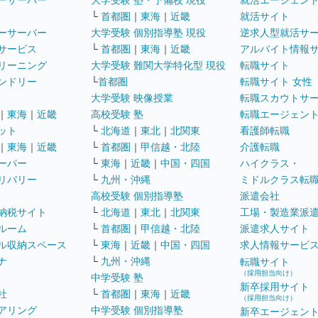
ーサーバー
大学受験 塾・予備校 現役
就活エージェン
└
首都圏
｜
東海
｜
近畿
就活サイト
ーサーバー
大学受験 個別指導塾 現役
逆求人型就活サ
サービス
└
首都圏
｜
東海
｜
近畿
アルバイト情報
リーニング
大学受験 難関大学特化型 現役
転職サイト
ンドリー
└
首都圏
転職サイト 女性
大学受験 映像授業
転職スカウトサ
｜
東海
｜
近畿
高校受験 塾
転職エージェン
ット
└
北海道
｜
東北
｜
北関東
看護師転職
｜
東海
｜
近畿
└
首都圏
｜
甲信越・北陸
介護転職
ーパー
└
東海
｜
近畿
｜
中国・四国
ハイクラス・
リバリー
└
九州・沖縄
ミドルクラス転
高校受験 個別指導塾
派遣会社
納税サイト
└
北海道
｜
東北
｜
北関東
工場・製造業派
ルーム
└
首都圏
｜
甲信越・北陸
派遣求人サイト
ル収納スペース
└
東海
｜
近畿
｜
中国・四国
求人情報サービ
ナ
└
九州・沖縄
転職サイト
（採用担当向け）
中学受験 塾
新卒採用サイト
社
└
首都圏
｜
東海
｜
近畿
（採用担当向け）
アリング
中学受験 個別指導塾
新卒エージェン