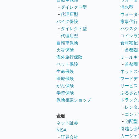
自動車保険
ウォータ
└
ダイレクト型
浄水型
└
代理店型
ウォータ
バイク保険
家事代行
└
ダイレクト型
ハウスク
└
代理店型
コインラ
自転車保険
食材宅配
火災保険
└
首都圏
海外旅行保険
ミールキ
ペット保険
└
首都圏
生命保険
ネットス
医療保険
フードデ
がん保険
サービス
学資保険
ふるさと
保険相談ショップ
トランク
└
レンタ
└
コンテ
金融
└
宅配型
ネット証券
引越し会
NISA
カーシェ
└
証券会社