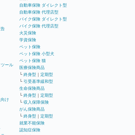
自動車保険 ダイレクト型
自動車保険 代理店型
バイク保険 ダイレクト型
バイク保険 代理店型
広告
火災保険
学資保険
ペット保険
ペット保険 小型犬
ペット保険 猫
トツール
医療保険商品
└
終身型
｜
定期型
└
引受基準緩和型
生命保険商品
└
終身型
｜
定期型
員向け
└
収入保障保険
がん保険商品
└
終身型
｜
定期型
就業不能保険
テ
認知症保険