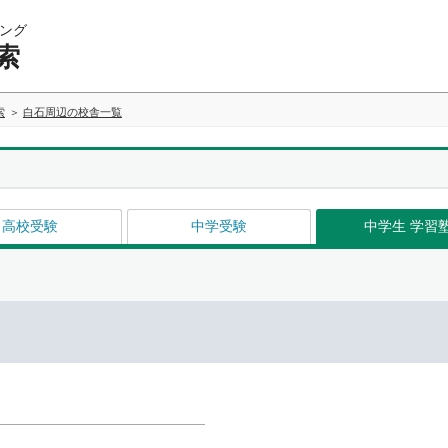
ング
索
索
白石周辺の校舎一覧
高校受験
中学受験
中学生 学習