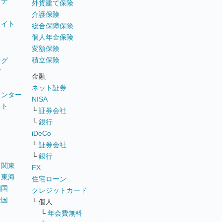
ステ
外貨建て保険
介護保険
サイト
総合保障保険
個人年金保険
変額保険
積立保険
ング
グ
金融
ネット証券
ウンター
NISA
イト
└
証券会社
リ
└
銀行
iDeCo
└
証券会社
└
銀行
｜
関東
FX
｜
東海
住宅ローン
四国
クレジットカード
全国
└ 個人
ス
└
年会費無料