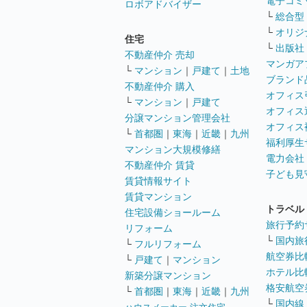
電子コミ
ロボアドバイザー
└
総合型
└
オリジ
住宅
└
出版社
不動産仲介 売却
マンガア
└
マンション
｜
戸建て
｜
土地
ブランド
不動産仲介 購入
オフィス
└
マンション
｜
戸建て
オフィス
分譲マンション管理会社
オフィス
└
首都圏
｜
東海
｜
近畿
｜
九州
福利厚生
マンション大規模修繕
電力会社
不動産仲介 賃貸
子ども見
賃貸情報サイト
賃貸マンション
トラベル
住宅設備ショールーム
旅行予約
リフォーム
└
国内旅
└
フルリフォーム
航空券比
└
戸建て
｜
マンション
ホテル比
新築分譲マンション
格安航空券
└
首都圏
｜
東海
｜
近畿
｜
九州
└
国内線