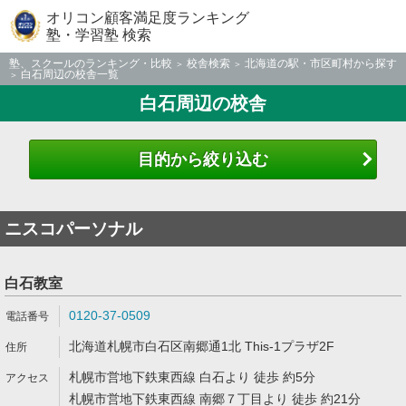
オリコン顧客満足度ランキング
塾・学習塾 検索
塾、スクールのランキング・比較
校舎検索
北海道の駅・市区町村から探す
白石周辺の校舎一覧
白石周辺の校舎
目的から絞り込む
ニスコパーソナル
白石教室
0120-37-0509
北海道札幌市白石区南郷通1北 This-1プラザ2F
札幌市営地下鉄東西線 白石より 徒歩 約5分
札幌市営地下鉄東西線 南郷７丁目より 徒歩 約21分