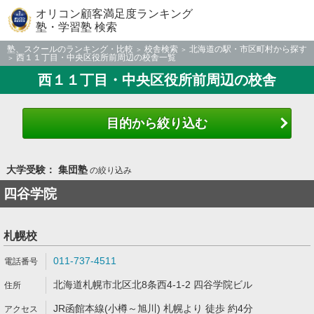
オリコン顧客満足度ランキング
塾・学習塾 検索
塾、スクールのランキング・比較
校舎検索
北海道の駅・市区町村から探す
西１１丁目・中央区役所前周辺の校舎一覧
西１１丁目・中央区役所前周辺の校舎
目的から絞り込む
大学受験： 集団塾
の絞り込み
四谷学院
札幌校
011-737-4511
北海道札幌市北区北8条西4-1-2 四谷学院ビル
JR函館本線(小樽～旭川) 札幌より 徒歩 約4分