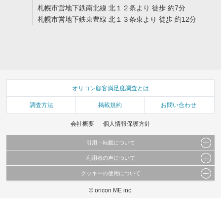
札幌市営地下鉄南北線 北１２条より 徒歩 約7分
札幌市営地下鉄東豊線 北１３条東より 徒歩 約12分
オリコン顧客満足度調査とは
調査方法
掲載規約
お問い合わせ
会社概要
個人情報保護方針
引用・転載について
利用者の声について
当サイトで公開されている情報（文字、写真、イラスト、画像データ等）及びこれらの配
置・編集および構造などについての著作権は株式会社oricon MEに帰属しております。
クッキーの使用について
当サイトに掲載している内容はすべてサービスの利用者が提出された見解・感想です。
これらの情報を権利者の許可なく無断転載・複製などの二次利用を行うことは固く禁じて
弊社が内容について正確性を含め一切保証するものではありません。
おります。
© oricon ME inc.
このサイトでは Cookie を使用して、ユーザーに合わせたコンテンツや広告の表示、ソー
弊社の見解・ 意見ではないことをご理解いただいた上でご覧ください。
シャル メディア機能の提供、広告の表示回数やクリック数の測定を行っています。
また、ユーザーによるサイトの利用状況についても情報を収集し、ソーシャル メディア
や広告配信、データ解析の各パートナーに提供しています。