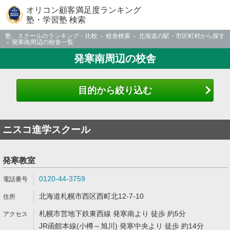
オリコン顧客満足度ランキング
塾・学習塾 検索
塾、スクールのランキング・比較
校舎検索
北海道の駅・市区町村から探す
発寒南周辺の校舎一覧
発寒南周辺の校舎
目的から絞り込む
ニスコ進学スクール
発寒教室
0120-44-3759
北海道札幌市西区西町北12-7-10
札幌市営地下鉄東西線 発寒南より 徒歩 約5分
JR函館本線(小樽～旭川) 発寒中央より 徒歩 約14分