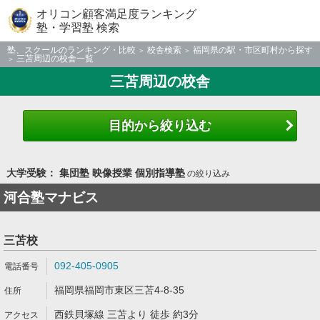
オリコン顧客満足度ランキング
塾・学習塾 検索
塾、スクールのランキング・比較
校舎検索
福岡県の駅・市区町村から探す
三苫周辺の校舎一覧
三苫周辺の校舎
目的から絞り込む
大学受験： 集団塾 映像授業 個別指導塾
の絞り込み
河合塾マナビス
三苫校
092-405-0905
福岡県福岡市東区三苫4-8-35
西鉄貝塚線 三苫より 徒歩 約3分