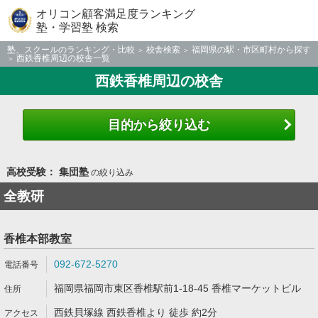
オリコン顧客満足度ランキング
塾・学習塾 検索
塾、スクールのランキング・比較
校舎検索
福岡県の駅・市区町村から探す
西鉄香椎周辺の校舎一覧
西鉄香椎周辺の校舎
目的から絞り込む
高校受験： 集団塾
の絞り込み
全教研
香椎本部教室
092-672-5270
福岡県福岡市東区香椎駅前1-18-45 香椎マーケットビル
西鉄貝塚線 西鉄香椎より 徒歩 約2分