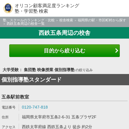
オリコン顧客満足度ランキング
塾・学習塾 検索
塾、スクールのランキング・比較
校舎検索
福岡県の駅・市区町村から探す
西鉄五条周辺の校舎一覧
西鉄五条周辺の校舎
目的から絞り込む
大学受験： 集団塾 映像授業 個別指導塾
の絞り込み
個別指導塾スタンダード
五条駅前教室
0120-747-818
福岡県太宰府市五条2-6-31 五条プラザ2F
西鉄太宰府線 西鉄五条より 徒歩 約2分