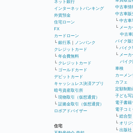
車買取会
ネット銀行
中古車情
インターネットバンキング
中古車販
外貨預金
└
中古車
住宅ローン
└
メーカ
FX
中古車
カードローン
バイク販
└
銀行系
｜
ノンバンク
└
バイク
クレジットカード
└
メーカ
└
年会費無料
バイク
└
クレジットカード
車検
└
ゴールドカード
カーメン
デビットカード
カフェ
キャッシュレス決済アプリ
定額制動
暗号資産取引所
子ども写
└
現物取引（仮想通貨）
電子書籍
└
証拠金取引（仮想通貨）
電子コミ
ロボアドバイザー
└
総合型
└
オリジ
住宅
└
出版社
不動産仲介 売却