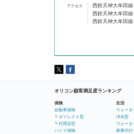
西鉄天神大牟田線 
西鉄天神大牟田線 
西鉄天神大牟田線 
オリコン顧客満足度ランキング
保険
生活
自動車保険
ウォータ
└
ダイレクト型
浄水型
└
代理店型
ウォータ
バイク保険
家事代行