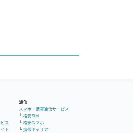
通信
ト
スマホ・携帯通信サービス
└
格安SIM
ービス
└
格安スマホ
サイト
└
携帯キャリア