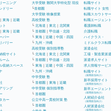
リーニング
大学受験 難関大学特化型 現役
転職サイト
ンドリー
└
首都圏
転職サイト 女性
大学受験 映像授業
転職スカウトサ
｜
東海
｜
近畿
高校受験 塾
転職エージェン
ット
└
北海道
｜
東北
｜
北関東
看護師転職
｜
東海
｜
近畿
└
首都圏
｜
甲信越・北陸
介護転職
ーパー
└
東海
｜
近畿
｜
中国・四国
ハイクラス・
リバリー
└
九州・沖縄
ミドルクラス転
高校受験 個別指導塾
派遣会社
納税サイト
└
北海道
｜
東北
｜
北関東
工場・製造業派
ルーム
└
首都圏
｜
甲信越・北陸
派遣求人サイト
ル収納スペース
└
東海
｜
近畿
｜
中国・四国
求人情報サービ
ナ
└
九州・沖縄
転職サイト
（採用担当向け）
中学受験 塾
新卒採用サイト
社
└
首都圏
｜
東海
｜
近畿
（採用担当向け）
アリング
中学受験 個別指導塾
新卒エージェン
（採用担当向け）
ー
└
首都圏
人材紹介会社
タカー
公立中高一貫校対策 塾
（採用担当向け）
ス
└
首都圏
人材派遣会社
（採用担当向け）