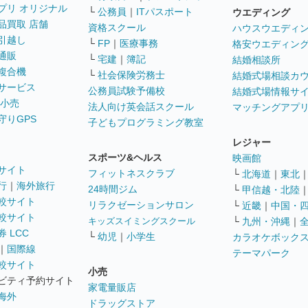
プリ オリジナル
└
公務員
｜
ITパスポート
ウエディング
品買取 店舗
資格スクール
ハウスウエディ
引越し
└
FP
｜
医療事務
格安ウエディン
通販
└
宅建
｜
簿記
結婚相談所
複合機
└
社会保険労務士
結婚式場相談カ
サービス
公務員試験予備校
結婚式場情報サ
 小売
法人向け英会話スクール
マッチングアプ
守りGPS
子どもプログラミング教室
レジャー
スポーツ&ヘルス
映画館
サイト
フィットネスクラブ
└
北海道
｜
東北
行
｜
海外旅行
24時間ジム
└
甲信越・北陸
較サイト
リラクゼーションサロン
└
近畿
｜
中国・
較サイト
キッズスイミングスクール
└
九州・沖縄
｜
 LCC
└
幼児
｜
小学生
カラオケボック
｜
国際線
テーマパーク
較サイト
小売
ビティ予約サイト
家電量販店
海外
ドラッグストア