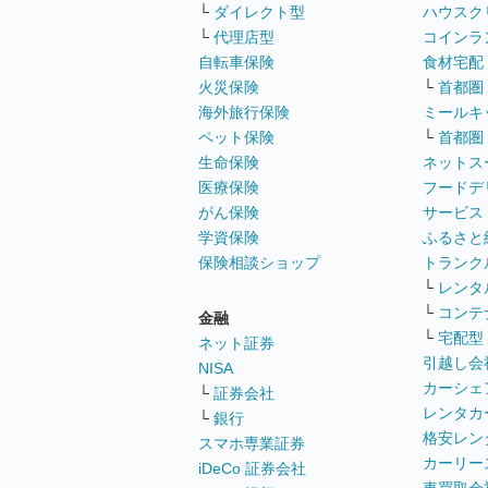
└
ダイレクト型
ハウスク
└
代理店型
コインラ
自転車保険
食材宅配
火災保険
└
首都圏
海外旅行保険
ミールキ
ペット保険
└
首都圏
生命保険
ネットス
医療保険
フードデ
がん保険
サービス
学資保険
ふるさと
保険相談ショップ
トランク
└
レンタ
└
コンテ
金融
└
宅配型
ネット証券
引越し会
NISA
カーシェ
└
証券会社
レンタカ
└
銀行
格安レン
スマホ専業証券
カーリー
iDeCo 証券会社