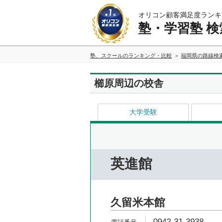
オリコン顧客満足度ランキ
塾・学習塾 検
塾、スクールのランキング・比較
福岡県の路線検
櫛原周辺の校舎
大学受験
英進館
久留米本館
0942-31-3938