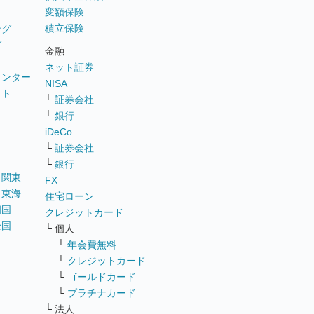
変額保険
積立保険
ング
グ
金融
ネット証券
ウンター
NISA
イト
└
証券会社
リ
└
銀行
iDeCo
└
証券会社
└
銀行
｜
関東
FX
｜
東海
住宅ローン
四国
クレジットカード
全国
└ 個人
ス
└
年会費無料
└
クレジットカード
└
ゴールドカード
└
プラチナカード
└ 法人