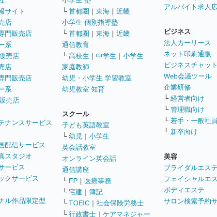
社
小学生 塾
アルバイト求人
報サイト
└
首都圏
｜
東海
｜
近畿
売店
小学生 個別指導塾
ビジネス
専門販売店
└
首都圏
｜
東海
｜
近畿
法人カーリース
ー系
通信教育
ネット印刷通販
販売店
└
高校生
｜
中学生
｜
小学生
ビジネスチャッ
売店
家庭教師
Web会議ツール
専門販売店
幼児・小学生 学習教室
企業研修
ー系
幼児教室 知育
└
経営者向け
販売店
└
管理職向け
スクール
└
若手・一般社
テナンスサービス
子ども英語教室
└
新卒向け
└
幼児
｜
小学生
画配信サービス
英会話教室
真スタジオ
美容
オンライン英会話
サービス
ブライダルエス
通信講座
ックサービス
フェイシャルエ
└
FP
｜
医療事務
ボディエステ
└
宅建
｜
簿記
ナル作品限定型
サロン検索予約
└
TOEIC
｜
社会保険労務士
└
行政書士
｜
ケアマネジャー