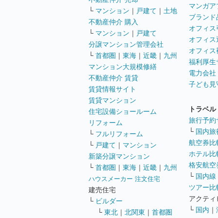
マンガア
└
マンション
｜
戸建て
｜
土地
ブランド
不動産仲介 購入
オフィス
└
マンション
｜
戸建て
オフィス
分譲マンション管理会社
オフィス
└
首都圏
｜
東海
｜
近畿
｜
九州
福利厚生
マンション大規模修繕
電力会社
不動産仲介 賃貸
子ども見
賃貸情報サイト
賃貸マンション
トラベル
住宅設備ショールーム
旅行予約
リフォーム
└
国内旅
└
フルリフォーム
航空券比
└
戸建て
｜
マンション
ホテル比
新築分譲マンション
格安航空券
└
首都圏
｜
東海
｜
近畿
｜
九州
└
国内線
ハウスメーカー 注文住宅
ツアー比
建売住宅
アクティ
└
ビルダー
└
国内
｜
└
東北
｜
北関東
｜
首都圏