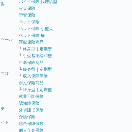
バイク保険 代理店型
広告
火災保険
学資保険
ペット保険
ペット保険 小型犬
ペット保険 猫
トツール
医療保険商品
└
終身型
｜
定期型
└
引受基準緩和型
生命保険商品
└
終身型
｜
定期型
員向け
└
収入保障保険
がん保険商品
└
終身型
｜
定期型
就業不能保険
テ
認知症保険
ステ
外貨建て保険
介護保険
サイト
総合保障保険
個人年金保険