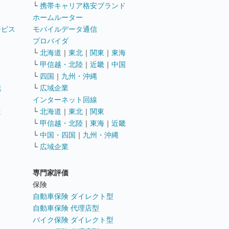
└
携帯キャリア格安ブランド
ホームルーター
ービス
モバイルデータ通信
ト
プロバイダ
└
北海道
｜
東北
｜
関東
｜
東海
└
甲信越・北陸
｜
近畿
｜
中国
└
四国
｜
九州・沖縄
職
└
広域企業
インターネット回線
遣
└
北海道
｜
東北
｜
関東
└
甲信越・北陸
｜
東海
｜
近畿
ス
└
中国・四国
｜
九州・沖縄
└
広域企業
専門家評価
ト
保険
自動車保険 ダイレクト型
自動車保険 代理店型
バイク保険 ダイレクト型