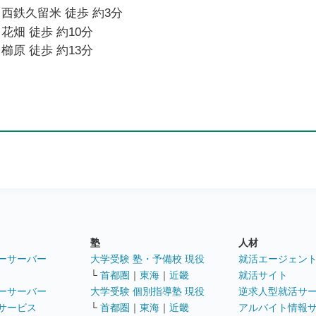
西鉄久留米 徒歩 約3分
花畑 徒歩 約10分
櫛原 徒歩 約13分
塾
人材
ーサーバー
大学受験 塾・予備校 現役
就活エージェン
└
首都圏
｜
東海
｜
近畿
就活サイト
ーサーバー
大学受験 個別指導塾 現役
逆求人型就活サ
サービス
└
首都圏
｜
東海
｜
近畿
アルバイト情報