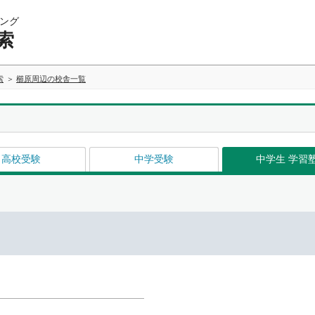
ング
索
索
櫛原周辺の校舎一覧
高校受験
中学受験
中学生 学習