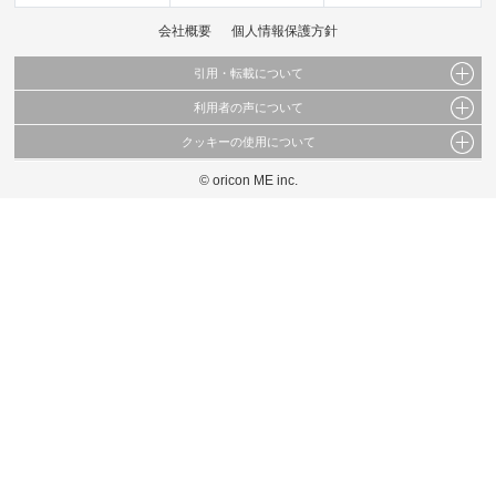
会社概要
個人情報保護方針
引用・転載について
利用者の声について
当サイトで公開されている情報（文字、写真、イラスト、画像データ等）及びこれらの配
置・編集および構造などについての著作権は株式会社oricon MEに帰属しております。
クッキーの使用について
当サイトに掲載している内容はすべてサービスの利用者が提出された見解・感想です。
これらの情報を権利者の許可なく無断転載・複製などの二次利用を行うことは固く禁じて
弊社が内容について正確性を含め一切保証するものではありません。
おります。
© oricon ME inc.
このサイトでは Cookie を使用して、ユーザーに合わせたコンテンツや広告の表示、ソー
弊社の見解・ 意見ではないことをご理解いただいた上でご覧ください。
シャル メディア機能の提供、広告の表示回数やクリック数の測定を行っています。
また、ユーザーによるサイトの利用状況についても情報を収集し、ソーシャル メディア
や広告配信、データ解析の各パートナーに提供しています。
各パートナーは、この情報とユーザーが各パートナーに提供した他の情報や、ユーザーが
各パートナーのサービスを使用したときに収集した他の情報を組み合わせて使用すること
があります。