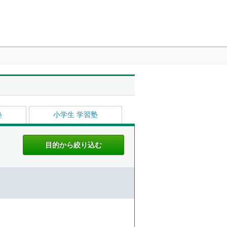
塾
小学生 学習塾