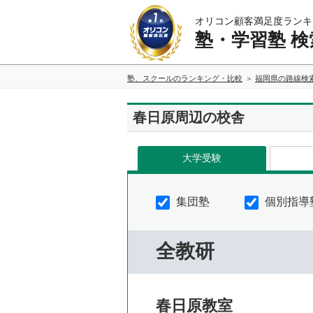
オリコン顧客満足度ランキ
塾・学習塾 検
塾、スクールのランキング・比較
福岡県の路線検
春日原周辺の校舎
大学受験
集団塾
個別指導
全教研
春日原教室