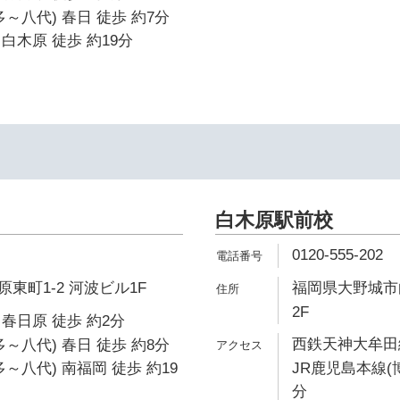
～八代) 春日 徒歩 約7分
白木原 徒歩 約19分
イ
白木原駅前校
0120-555-202
東町1-2 河波ビル1F
福岡県大野城市白
2F
春日原 徒歩 約2分
西鉄天神大牟田線
～八代) 春日 徒歩 約8分
～八代) 南福岡 徒歩 約19
JR鹿児島本線(
分