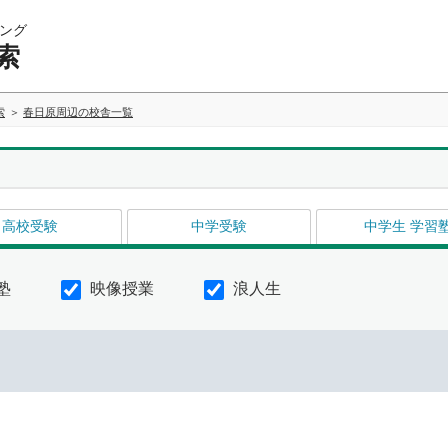
ング
索
索
春日原周辺の校舎一覧
高校受験
中学受験
中学生 学習
塾
映像授業
浪人生