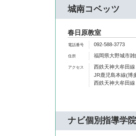
城南コベッツ
春日原教室
092-588-3773
福岡県大野城市雑餉隈
西鉄天神大牟田線 
JR鹿児島本線(博多
西鉄天神大牟田線 
ナビ個別指導学