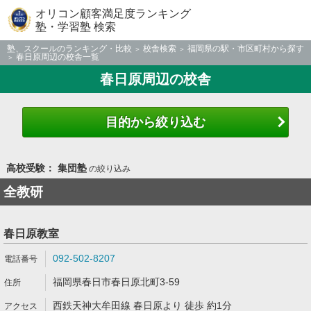
オリコン顧客満足度ランキング
塾・学習塾 検索
塾、スクールのランキング・比較
校舎検索
福岡県の駅・市区町村から探す
春日原周辺の校舎一覧
春日原周辺の校舎
目的から絞り込む
高校受験： 集団塾
の絞り込み
全教研
春日原教室
092-502-8207
福岡県春日市春日原北町3-59
西鉄天神大牟田線 春日原より 徒歩 約1分