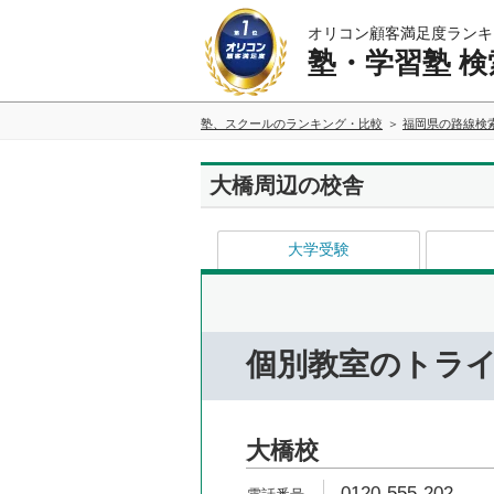
オリコン顧客満足度ランキ
塾・学習塾 検
塾、スクールのランキング・比較
福岡県の路線検
大橋周辺の校舎
大学受験
個別教室のトラ
大橋校
0120-555-202