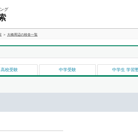
ング
索
索
大橋周辺の校舎一覧
高校受験
中学受験
中学生 学習
イ