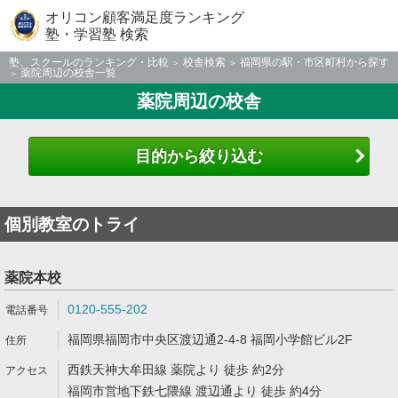
オリコン顧客満足度ランキング
塾・学習塾 検索
塾、スクールのランキング・比較
校舎検索
福岡県の駅・市区町村から探す
薬院周辺の校舎一覧
薬院周辺の校舎
目的から絞り込む
個別教室のトライ
薬院本校
0120-555-202
福岡県福岡市中央区渡辺通2-4-8 福岡小学館ビル2F
西鉄天神大牟田線 薬院より 徒歩 約2分
福岡市営地下鉄七隈線 渡辺通より 徒歩 約4分