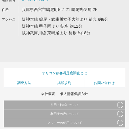
兵庫県西宮市鳴尾町5-7-21 鳴尾郵便局 2F
阪神本線 鳴尾・武庫川女子大前より 徒歩 約6分
阪神本線 甲子園より 徒歩 約12分
阪神武庫川線 東鳴尾より 徒歩 約18分
オリコン顧客満足度調査とは
調査方法
掲載規約
お問い合わせ
会社概要
個人情報保護方針
引用・転載について
利用者の声について
当サイトで公開されている情報（文字、写真、イラスト、画像データ等）及びこれらの配
置・編集および構造などについての著作権は株式会社oricon MEに帰属しております。
クッキーの使用について
当サイトに掲載している内容はすべてサービスの利用者が提出された見解・感想です。
これらの情報を権利者の許可なく無断転載・複製などの二次利用を行うことは固く禁じて
弊社が内容について正確性を含め一切保証するものではありません。