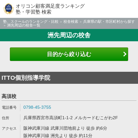
オリコン顧客満足度ランキング
塾・学習塾 検索
塾、スクールのランキング・比較
校舎検索
兵庫県の駅・市区町村から探す
洲先周辺の校舎一覧
洲先周辺の校舎
目的から絞り込む
ITTO個別指導学院
高須校
0798-45-3755
兵庫県西宮市高須町1-1-2 メルカードむこがわ2F
阪神武庫川線 武庫川団地前より 徒歩 約6分
阪神武庫川線 洲先より 徒歩 約11分