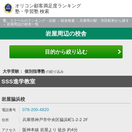
オリコン顧客満足度ランキング
塾・学習塾 検索
塾、スクールのランキング・比較
校舎検索
兵庫県の駅・市区町村から探す
岩屋周辺の校舎一覧
岩屋周辺の校舎
目的から絞り込む
大学受験： 個別指導塾
の絞り込み
SSS進学教室
岩屋脇浜校
078-200-4820
兵庫県神戸市中央区脇浜町1-2-2 2F
阪神本線 岩屋より 徒歩 約4分