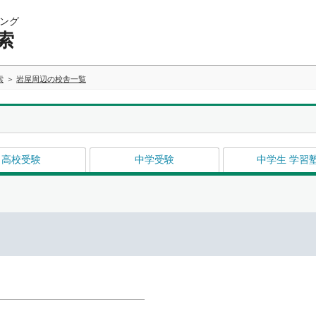
ング
索
索
岩屋周辺の校舎一覧
高校受験
中学受験
中学生 学習