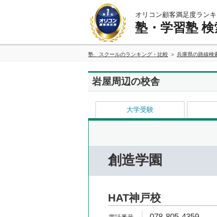
オリコン顧客満足度ランキ
塾・学習塾 検
塾、スクールのランキング・比較
兵庫県の路線検
岩屋周辺の校舎
大学受験
創造学園
HAT神戸校
078-805-4359