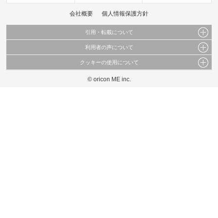
会社概要
個人情報保護方針
引用・転載について
利用者の声について
当サイトで公開されている情報（文字、写真、イラスト、画像データ等）及びこれらの配
置・編集および構造などについての著作権は株式会社oricon MEに帰属しております。
クッキーの使用について
当サイトに掲載している内容はすべてサービスの利用者が提出された見解・感想です。
これらの情報を権利者の許可なく無断転載・複製などの二次利用を行うことは固く禁じて
弊社が内容について正確性を含め一切保証するものではありません。
おります。
© oricon ME inc.
このサイトでは Cookie を使用して、ユーザーに合わせたコンテンツや広告の表示、ソー
弊社の見解・ 意見ではないことをご理解いただいた上でご覧ください。
シャル メディア機能の提供、広告の表示回数やクリック数の測定を行っています。
また、ユーザーによるサイトの利用状況についても情報を収集し、ソーシャル メディア
や広告配信、データ解析の各パートナーに提供しています。
各パートナーは、この情報とユーザーが各パートナーに提供した他の情報や、ユーザーが
各パートナーのサービスを使用したときに収集した他の情報を組み合わせて使用すること
があります。